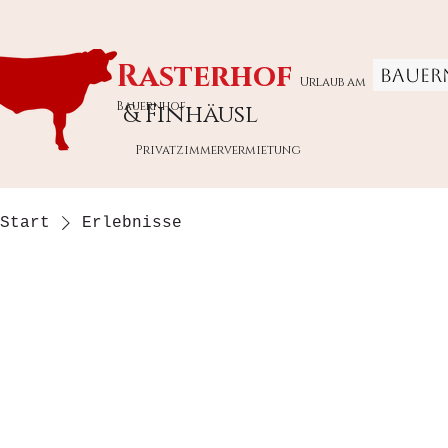
Rasterhof
Bauer
Urlaub am
Bauernhof
& Finhäusl
Privatzimmervermietung
Start
Erlebnisse